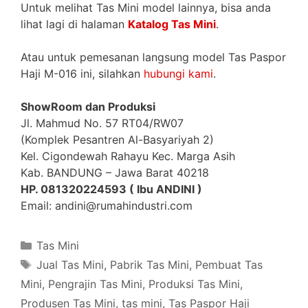
Untuk melihat Tas Mini model lainnya, bisa anda
lihat lagi di halaman
Katalog Tas Mini
.
Atau untuk pemesanan langsung model Tas Paspor
Haji M-016 ini, silahkan
hubungi kami
.
ShowRoom dan Produksi
Jl. Mahmud No. 57 RT04/RW07
(Komplek Pesantren Al-Basyariyah 2)
Kel. Cigondewah Rahayu Kec. Marga Asih
Kab. BANDUNG – Jawa Barat 40218
HP. 081320224593 ( Ibu ANDINI )
Email: andini@rumahindustri.com
Categories
Tas Mini
Tags
Jual Tas Mini
,
Pabrik Tas Mini
,
Pembuat Tas
Mini
,
Pengrajin Tas Mini
,
Produksi Tas Mini
,
Produsen Tas Mini
,
tas mini
,
Tas Paspor Haji