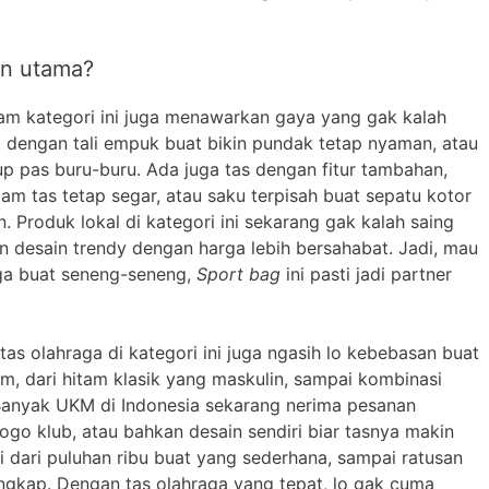
han utama?
alam kategori ini juga menawarkan gaya yang gak kalah
 dengan tali empuk buat bikin pundak tetap nyaman, atau
 pas buru-buru. Ada juga tas dengan fitur tambahan,
alam tas tetap segar, atau saku terpisah buat sepatu kotor
 Produk lokal di kategori ini sekarang gak kalah saing
n desain trendy dengan harga lebih bersahabat. Jadi, mau
aga buat seneng-seneng,
Sport bag
ini pasti jadi partner
tas olahraga di kategori ini juga ngasih lo kebebasan buat
am, dari hitam klasik yang maskulin, sampai kombinasi
Banyak UKM di Indonesia sekarang nerima pesanan
, logo klub, atau bahkan desain sendiri biar tasnya makin
ai dari puluhan ribu buat yang sederhana, sampai ratusan
engkap. Dengan tas olahraga yang tepat, lo gak cuma