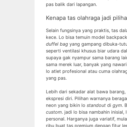
pas balik dari lapangan.
Kenapa tas olahraga jadi pili
Selain fungsinya yang praktis, tas d
kece. Lo bisa temuin model backpack
duffel bag
yang gampang dibuka-tutup
seperti ventilasi khusus biar udara d
supaya gak nyampur sama barang lain.
sama merek luar, banyak yang nawari
lo atlet profesional atau cuma olahr
yang pas.
Lebih dari sekadar alat bawa barang, 
ekspresi diri. Pilihan warnanya berag
neon yang bikin lo
standout
di
gym
. 
custom
. jadi lo bisa nambahin inisial
personal. Harganya juga variatif, mul
ribu buat tas premium dengan fitur l