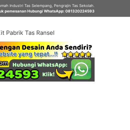
mah Industri Tas Selempang, Pengrajin Tas Sekolah.
uk pemesanan Hubungi WhatsApp: 081320224593
it Pabrik Tas Ransel