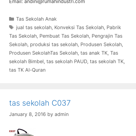
Email: andini@rumahindustri.com
Categories
Tas Sekolah Anak
Tags
jual tas sekolah
,
Konveksi Tas Sekolah
,
Pabrik
Tas Sekolah
,
Pembuat Tas Sekolah
,
Pengrajin Tas
Sekolah
,
produksi tas sekolah
,
Produsen Sekolah
,
Produsen SekolahTas Sekolah
,
tas anak TK
,
Tas
sekolah Bimbel
,
tas sekolah PAUD
,
tas sekolah TK
,
tas TK Al-Quran
tas sekolah C037
January 8, 2016
by
admin