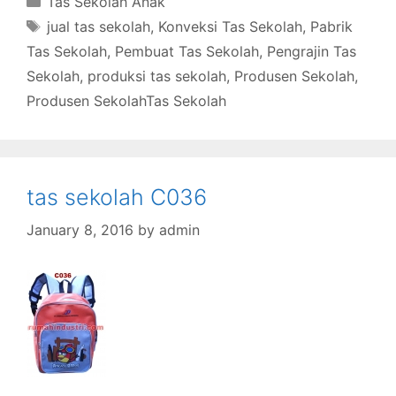
Tas Sekolah Anak
Tags
jual tas sekolah
,
Konveksi Tas Sekolah
,
Pabrik
Tas Sekolah
,
Pembuat Tas Sekolah
,
Pengrajin Tas
Sekolah
,
produksi tas sekolah
,
Produsen Sekolah
,
Produsen SekolahTas Sekolah
tas sekolah C036
January 8, 2016
by
admin