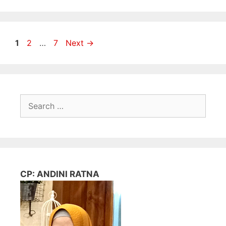
Page
Page
Page
1
2
…
7
Next
→
Search
for:
CP: ANDINI RATNA