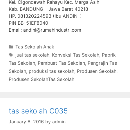
Kel. Cigondewah Rahayu Kec. Marga Asih
Kab. BANDUNG – Jawa Barat 40218
HP. 081320224593 (Ibu ANDINI )
PIN BB: 51EF8040
Email: andini@rumahindustri.com
Categories
Tas Sekolah Anak
Tags
jual tas sekolah
,
Konveksi Tas Sekolah
,
Pabrik
Tas Sekolah
,
Pembuat Tas Sekolah
,
Pengrajin Tas
Sekolah
,
produksi tas sekolah
,
Produsen Sekolah
,
Produsen SekolahTas Sekolah
tas sekolah C035
January 8, 2016
by
admin