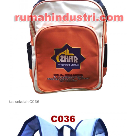
tas sekolah C036