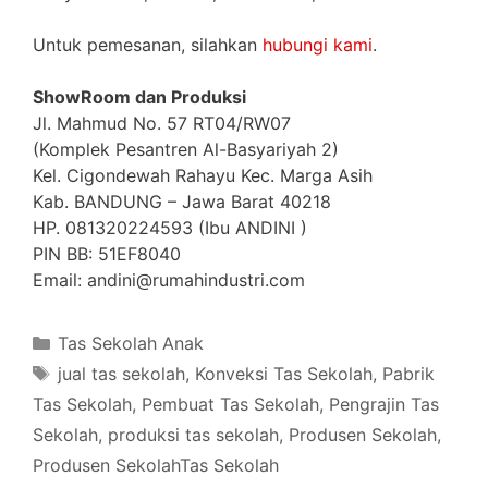
Untuk pemesanan, silahkan
hubungi kami
.
ShowRoom dan Produksi
Jl. Mahmud No. 57 RT04/RW07
(Komplek Pesantren Al-Basyariyah 2)
Kel. Cigondewah Rahayu Kec. Marga Asih
Kab. BANDUNG – Jawa Barat 40218
HP. 081320224593 (Ibu ANDINI )
PIN BB: 51EF8040
Email: andini@rumahindustri.com
Categories
Tas Sekolah Anak
Tags
jual tas sekolah
,
Konveksi Tas Sekolah
,
Pabrik
Tas Sekolah
,
Pembuat Tas Sekolah
,
Pengrajin Tas
Sekolah
,
produksi tas sekolah
,
Produsen Sekolah
,
Produsen SekolahTas Sekolah