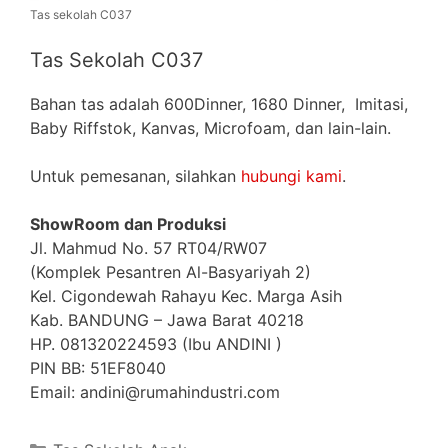
Tas sekolah C037
Tas Sekolah C037
Bahan tas adalah 600Dinner, 1680 Dinner, Imitasi,
Baby Riffstok, Kanvas, Microfoam, dan lain-lain.
Untuk pemesanan, silahkan
hubungi kami
.
ShowRoom dan Produksi
Jl. Mahmud No. 57 RT04/RW07
(Komplek Pesantren Al-Basyariyah 2)
Kel. Cigondewah Rahayu Kec. Marga Asih
Kab. BANDUNG – Jawa Barat 40218
HP. 081320224593 (Ibu ANDINI )
PIN BB: 51EF8040
Email: andini@rumahindustri.com
Categories