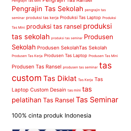
Pengrajin Tas Mini
Pengrajin Tas Sekolah
pengrajin tas
Produksi Tas Laptop
produksi tas kerja
seminar
Produksi
produksi
produksi tas ransel
Tas Mini
tas sekolah
Produsen
produksi tas seminar
Sekolah
Produsen SekolahTas Sekolah
Produsen Tas Laptop
Produsen Tas Kerja
Produsen Tas Mini
tas
Produsen Tas Ransel
produsen tas seminar
custom
Tas Diklat
Tas
Tas Kerja
tas
Laptop Custom Desain
tas mini
Tas Seminar
pelatihan
Tas Ransel
100% cinta produk Indonesia