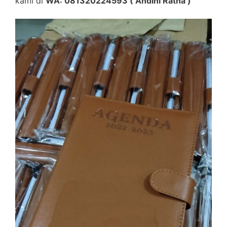
kami di
WA: 081320224593 ( Andini Ratna )