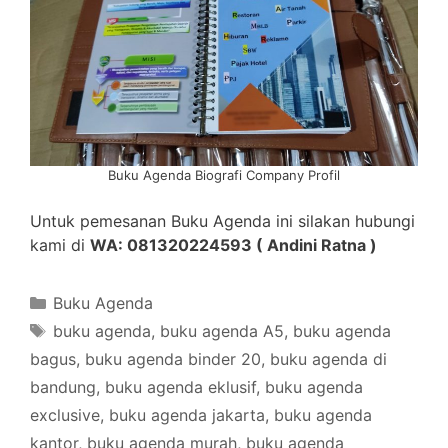
Buku Agenda Biografi Company Profil
Untuk pemesanan Buku Agenda ini silakan hubungi
kami di
WA: 081320224593 ( Andini Ratna )
Categories
Buku Agenda
Tags
buku agenda
,
buku agenda A5
,
buku agenda
bagus
,
buku agenda binder 20
,
buku agenda di
bandung
,
buku agenda eklusif
,
buku agenda
exclusive
,
buku agenda jakarta
,
buku agenda
kantor
,
buku agenda murah
,
buku agenda