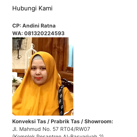
Hubungi Kami
CP: Andini Ratna
WA: 081320224593
Konveksi Tas / Prabrik Tas / Showroom:
Jl. Mahmud No. 57 RT04/RW07
(Komplek Pesantren Al-Basyariyah 2)