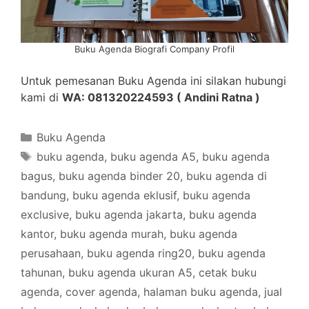
Buku Agenda Biografi Company Profil
Untuk pemesanan Buku Agenda ini silakan hubungi
kami di
WA: 081320224593 ( Andini Ratna )
Categories
Buku Agenda
Tags
buku agenda
,
buku agenda A5
,
buku agenda
bagus
,
buku agenda binder 20
,
buku agenda di
bandung
,
buku agenda eklusif
,
buku agenda
exclusive
,
buku agenda jakarta
,
buku agenda
kantor
,
buku agenda murah
,
buku agenda
perusahaan
,
buku agenda ring20
,
buku agenda
tahunan
,
buku agenda ukuran A5
,
cetak buku
agenda
,
cover agenda
,
halaman buku agenda
,
jual