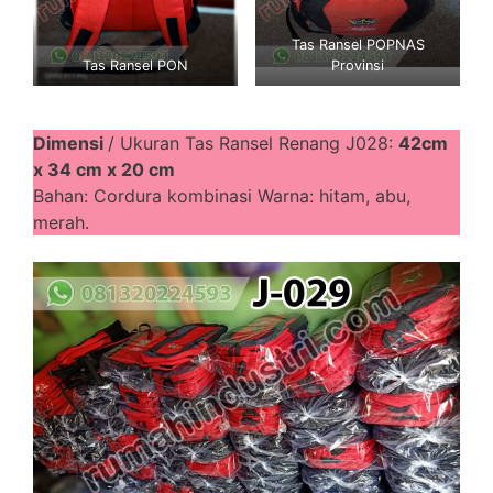
Tas Ransel POPNAS
Tas Ransel PON
Provinsi
Dimensi
/ Ukuran Tas Ransel Renang J028:
42cm
x 34 cm x 20 cm
Bahan: Cordura kombinasi Warna: hitam, abu,
merah.