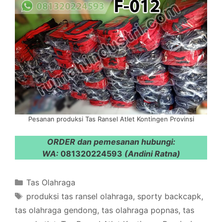
Pesanan produksi Tas Ransel Atlet Kontingen Provinsi
ORDER dan pemesanan hubungi:
WA:
081320224593
(Andini Ratna)
Categories
Tas Olahraga
Tags
produksi tas ransel olahraga
,
sporty backcapk
,
tas olahraga gendong
,
tas olahraga popnas
,
tas