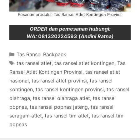
Pesanan produksi Tas Ransel Atlet Kontingen Provinsi
ORDER dan pemesanan hubungi:
WA:
081320224593
(Andini Ratna)
Categories
Tas Ransel Backpack
Tags
tas ransel atlet
,
tas ransel atlet kontingen
,
Tas
Ransel Atlet Kontingen Provinsi
,
tas ransel atlet
nasional
,
tas ransel atlet provinsi
,
tas ransel
kontingen
,
tas ransel kontingen provinsi
,
tas ransel
olahraga
,
tas ransel olahraga atlet
,
tas ransel
popnas
,
tas ransel popnas jateng
,
tas ransel
seragam atlet
,
tas ransel tim atlet
,
tas ransel tim
popnas