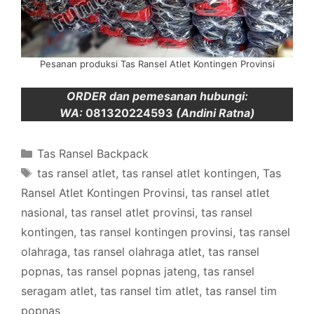
Pesanan produksi Tas Ransel Atlet Kontingen Provinsi
ORDER dan pemesanan hubungi:
WA:
081320224593
(Andini Ratna)
Categories
Tas Ransel Backpack
Tags
tas ransel atlet
,
tas ransel atlet kontingen
,
Tas
Ransel Atlet Kontingen Provinsi
,
tas ransel atlet
nasional
,
tas ransel atlet provinsi
,
tas ransel
kontingen
,
tas ransel kontingen provinsi
,
tas ransel
olahraga
,
tas ransel olahraga atlet
,
tas ransel
popnas
,
tas ransel popnas jateng
,
tas ransel
seragam atlet
,
tas ransel tim atlet
,
tas ransel tim
popnas