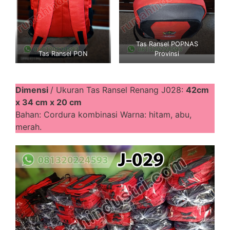
Tas Ransel POPNAS
Tas Ransel PON
Provinsi
Dimensi
/ Ukuran Tas Ransel Renang J028:
42cm
x 34 cm x 20 cm
Bahan: Cordura kombinasi Warna: hitam, abu,
merah.