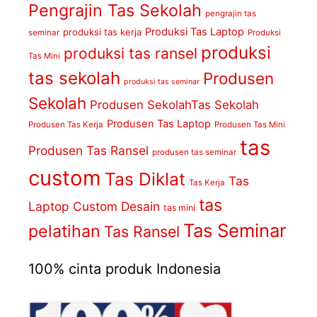
Pengrajin Tas Sekolah
pengrajin tas
Produksi Tas Laptop
produksi tas kerja
seminar
Produksi
produksi
produksi tas ransel
Tas Mini
tas sekolah
Produsen
produksi tas seminar
Sekolah
Produsen SekolahTas Sekolah
Produsen Tas Laptop
Produsen Tas Kerja
Produsen Tas Mini
tas
Produsen Tas Ransel
produsen tas seminar
custom
Tas Diklat
Tas
Tas Kerja
tas
Laptop Custom Desain
tas mini
Tas Seminar
pelatihan
Tas Ransel
100% cinta produk Indonesia