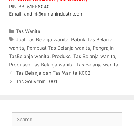
PIN BB: 51EF8040
Email: andini@rumahindustri.com
Categories
Tas Wanita
Tags
Jual Tas Belanja wanita
,
Pabrik Tas Belanja
wanita
,
Pembuat Tas Belanja wanita
,
Pengrajin
TasBelanja wanita
,
Produksi Tas Belanja wanita
,
Produsen Tas Belanja wanita
,
Tas Belanja wanita
Tas Belanja dan Tas Wanita K002
Tas Souvenir L001
Search
for: