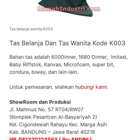
Tas belanja wanita K003
Tas Belanja Dan Tas Wanita Kode K003
Bahan tas adalah 600Dinner, 1680 Dinner, Imitasi,
Baby Riffstok, Kanvas, Microfoam, super bit,
condura, biway, dan lain-lain.
Untuk pemesanan, silahkan
hubungi kami
.
ShowRoom dan Produksi
Jl. Mahmud No. 57 RT04/RW07
(Komplek Pesantren Al-Basyariyah 2)
Kel. Cigondewah Rahayu Kec. Marga Asih
Kab. BANDUNG – Jawa Barat 40218
HP. 081320224593 ( Ibu ANDINI )