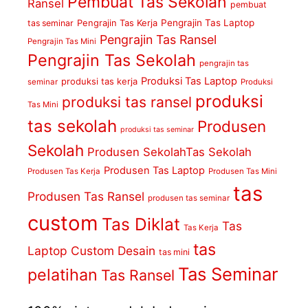
Pembuat Tas Sekolah
Ransel
pembuat
Pengrajin Tas Kerja
Pengrajin Tas Laptop
tas seminar
Pengrajin Tas Ransel
Pengrajin Tas Mini
Pengrajin Tas Sekolah
pengrajin tas
Produksi Tas Laptop
produksi tas kerja
seminar
Produksi
produksi
produksi tas ransel
Tas Mini
tas sekolah
Produsen
produksi tas seminar
Sekolah
Produsen SekolahTas Sekolah
Produsen Tas Laptop
Produsen Tas Kerja
Produsen Tas Mini
tas
Produsen Tas Ransel
produsen tas seminar
custom
Tas Diklat
Tas
Tas Kerja
tas
Laptop Custom Desain
tas mini
Tas Seminar
pelatihan
Tas Ransel