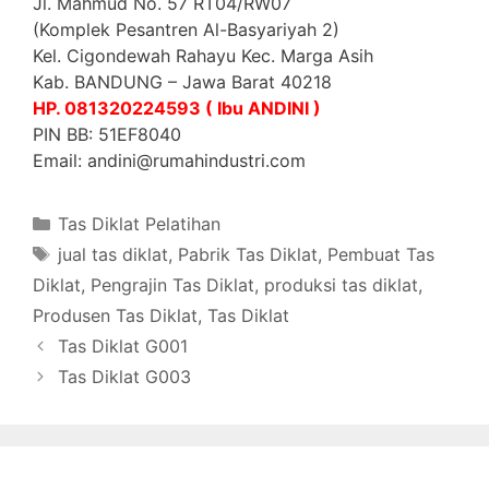
Jl. Mahmud No. 57 RT04/RW07
(Komplek Pesantren Al-Basyariyah 2)
Kel. Cigondewah Rahayu Kec. Marga Asih
Kab. BANDUNG – Jawa Barat 40218
HP. 081320224593 ( Ibu ANDINI )
PIN BB: 51EF8040
Email: andini@rumahindustri.com
Categories
Tas Diklat Pelatihan
Tags
jual tas diklat
,
Pabrik Tas Diklat
,
Pembuat Tas
Diklat
,
Pengrajin Tas Diklat
,
produksi tas diklat
,
Produsen Tas Diklat
,
Tas Diklat
Tas Diklat G001
Tas Diklat G003