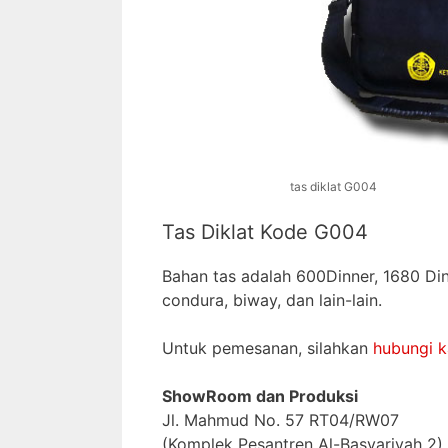
tas diklat G004
Tas Diklat Kode G004
Bahan tas adalah 600Dinner, 1680 Dinn
condura, biway, dan lain-lain.
Untuk pemesanan, silahkan
hubungi 
ShowRoom dan Produksi
Jl. Mahmud No. 57 RT04/RW07
(Komplek Pesantren Al-Basyariyah 2)