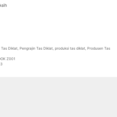
Asih
Tas Diklat
,
Pengrajin Tas Diklat
,
produksi tas diklat
,
Produsen Tas
OOK Z001
23