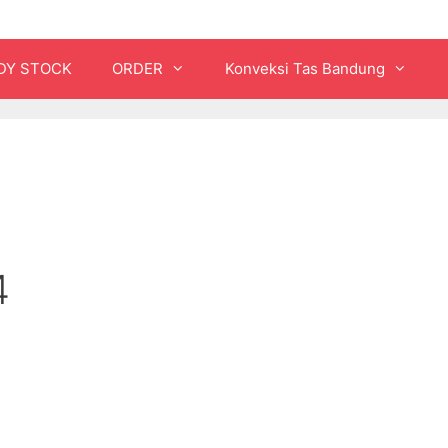
DY STOCK
ORDER
Konveksi Tas Bandung
4