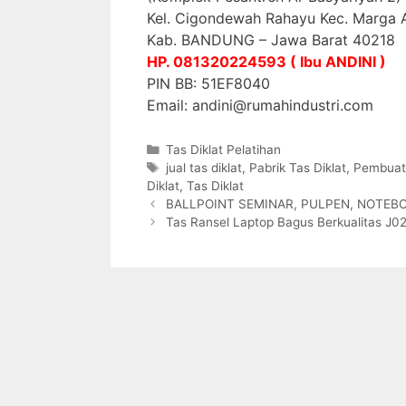
Kel. Cigondewah Rahayu Kec. Marga 
Kab. BANDUNG – Jawa Barat 40218
HP. 081320224593 ( Ibu ANDINI )
PIN BB: 51EF8040
Email: andini@rumahindustri.com
Categories
Tas Diklat Pelatihan
Tags
jual tas diklat
,
Pabrik Tas Diklat
,
Pembuat 
Diklat
,
Tas Diklat
BALLPOINT SEMINAR, PULPEN, NOTEB
Tas Ransel Laptop Bagus Berkualitas J0