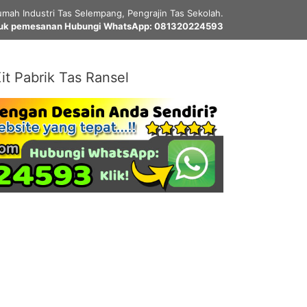
mah Industri Tas Selempang, Pengrajin Tas Sekolah.
uk pemesanan Hubungi WhatsApp: 081320224593
it Pabrik Tas Ransel