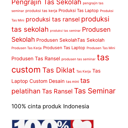
Pengrajin Tas Sekolah
pengrajin tas
Produksi Tas Laptop
produksi tas kerja
seminar
Produksi
produksi
produksi tas ransel
Tas Mini
tas sekolah
Produsen
produksi tas seminar
Sekolah
Produsen SekolahTas Sekolah
Produsen Tas Laptop
Produsen Tas Kerja
Produsen Tas Mini
tas
Produsen Tas Ransel
produsen tas seminar
custom
Tas Diklat
Tas
Tas Kerja
tas
Laptop Custom Desain
tas mini
Tas Seminar
pelatihan
Tas Ransel
100% cinta produk Indonesia