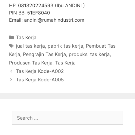
HP. 081320224593 (Ibu ANDINI )
PIN BB: 51EF8040
Email: andini@rumahindustri.com
Categories
Tas Kerja
Tags
jual tas kerja
,
pabrik tas kerja
,
Pembuat Tas
Kerja
,
Pengrajin Tas Kerja
,
produksi tas kerja
,
Produsen Tas Kerja
,
Tas Kerja
Tas Kerja Kode-A002
Tas Kerja Kode-A005
Search
for: