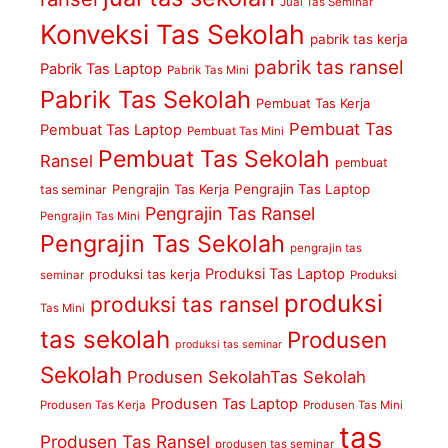
Jual Tas Seminar
Konveksi Tas Sekolah
pabrik tas kerja
pabrik tas ransel
Pabrik Tas Laptop
Pabrik Tas Mini
Pabrik Tas Sekolah
Pembuat Tas Kerja
Pembuat Tas
Pembuat Tas Laptop
Pembuat Tas Mini
Pembuat Tas Sekolah
Ransel
pembuat
Pengrajin Tas Kerja
Pengrajin Tas Laptop
tas seminar
Pengrajin Tas Ransel
Pengrajin Tas Mini
Pengrajin Tas Sekolah
pengrajin tas
Produksi Tas Laptop
produksi tas kerja
seminar
Produksi
produksi
produksi tas ransel
Tas Mini
tas sekolah
Produsen
produksi tas seminar
Sekolah
Produsen SekolahTas Sekolah
Produsen Tas Laptop
Produsen Tas Kerja
Produsen Tas Mini
tas
Produsen Tas Ransel
produsen tas seminar