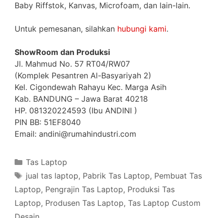
Baby Riffstok, Kanvas, Microfoam, dan lain-lain.
Untuk pemesanan, silahkan
hubungi kami
.
ShowRoom dan Produksi
Jl. Mahmud No. 57 RT04/RW07
(Komplek Pesantren Al-Basyariyah 2)
Kel. Cigondewah Rahayu Kec. Marga Asih
Kab. BANDUNG – Jawa Barat 40218
HP. 081320224593 (Ibu ANDINI )
PIN BB: 51EF8040
Email: andini@rumahindustri.com
Categories
Tas Laptop
Tags
jual tas laptop
,
Pabrik Tas Laptop
,
Pembuat Tas
Laptop
,
Pengrajin Tas Laptop
,
Produksi Tas
Laptop
,
Produsen Tas Laptop
,
Tas Laptop Custom
Desain