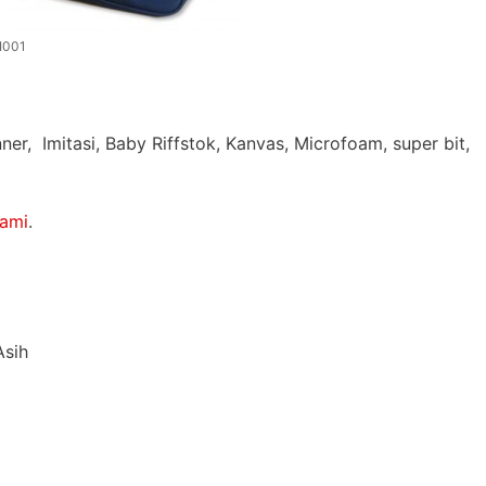
 I001
er, Imitasi, Baby Riffstok, Kanvas, Microfoam, super bit,
kami
.
Asih