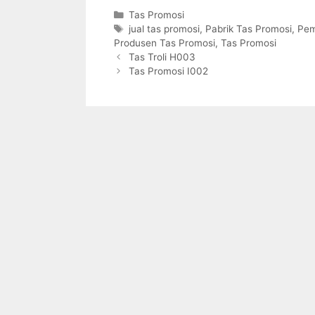
Categories
Tas Promosi
Tags
jual tas promosi
,
Pabrik Tas Promosi
,
Pem
Produsen Tas Promosi
,
Tas Promosi
Tas Troli H003
Tas Promosi I002