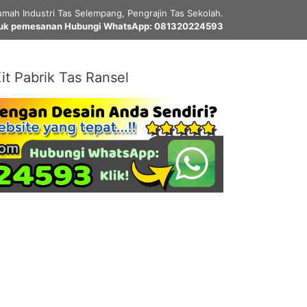
mah Industri Tas Selempang, Pengrajin Tas Sekolah.
uk pemesanan Hubungi WhatsApp: 081320224593
it Pabrik Tas Ransel