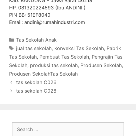
Kab. BANDUNG – Jawa Barat 40218
HP. 081320224593 (Ibu ANDINI )
PIN BB: 51EF8040
Email: andini@rumahindustri.com
Categories
Tas Sekolah Anak
Tags
jual tas sekolah
,
Konveksi Tas Sekolah
,
Pabrik
Tas Sekolah
,
Pembuat Tas Sekolah
,
Pengrajin Tas
Sekolah
,
produksi tas sekolah
,
Produsen Sekolah
,
Produsen SekolahTas Sekolah
tas sekolah C026
tas sekolah C028
Search
for: