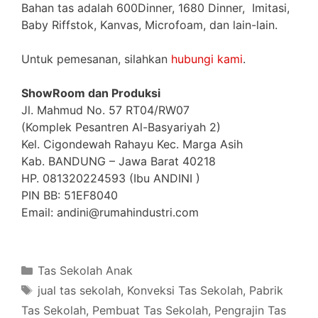
Bahan tas adalah 600Dinner, 1680 Dinner, Imitasi,
Baby Riffstok, Kanvas, Microfoam, dan lain-lain.
Untuk pemesanan, silahkan
hubungi kami
.
ShowRoom dan Produksi
Jl. Mahmud No. 57 RT04/RW07
(Komplek Pesantren Al-Basyariyah 2)
Kel. Cigondewah Rahayu Kec. Marga Asih
Kab. BANDUNG – Jawa Barat 40218
HP. 081320224593 (Ibu ANDINI )
PIN BB: 51EF8040
Email: andini@rumahindustri.com
Categories
Tas Sekolah Anak
Tags
jual tas sekolah
,
Konveksi Tas Sekolah
,
Pabrik
Tas Sekolah
,
Pembuat Tas Sekolah
,
Pengrajin Tas