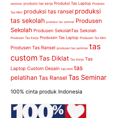
Produksi Tas Laptop
produksi tas kerja
seminar
Produksi
produksi
produksi tas ransel
Tas Mini
tas sekolah
Produsen
produksi tas seminar
Sekolah
Produsen SekolahTas Sekolah
Produsen Tas Laptop
Produsen Tas Kerja
Produsen Tas Mini
tas
Produsen Tas Ransel
produsen tas seminar
custom
Tas Diklat
Tas
Tas Kerja
tas
Laptop Custom Desain
tas mini
Tas Seminar
pelatihan
Tas Ransel
100% cinta produk Indonesia