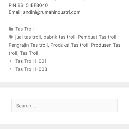
PIN BB: 51EF8040
Email: andini@rumahindustri.com
Categories
Tas Troli
Tags
jual tas troli
,
pabrik tas troli
,
Pembuat Tas troli
,
Pengrajin Tas troli
,
Produksi Tas troli
,
Produsen Tas
troli
,
Tas Troli
Tas Troli H001
Tas Troli H003
Search
for: