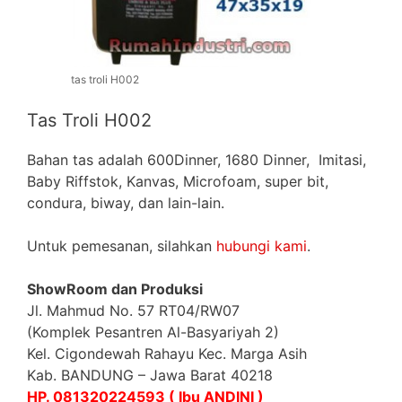
tas troli H002
Tas Troli H002
Bahan tas adalah 600Dinner, 1680 Dinner, Imitasi,
Baby Riffstok, Kanvas, Microfoam, super bit,
condura, biway, dan lain-lain.
Untuk pemesanan, silahkan
hubungi kami
.
ShowRoom dan Produksi
Jl. Mahmud No. 57 RT04/RW07
(Komplek Pesantren Al-Basyariyah 2)
Kel. Cigondewah Rahayu Kec. Marga Asih
Kab. BANDUNG – Jawa Barat 40218
HP. 081320224593 ( Ibu ANDINI )