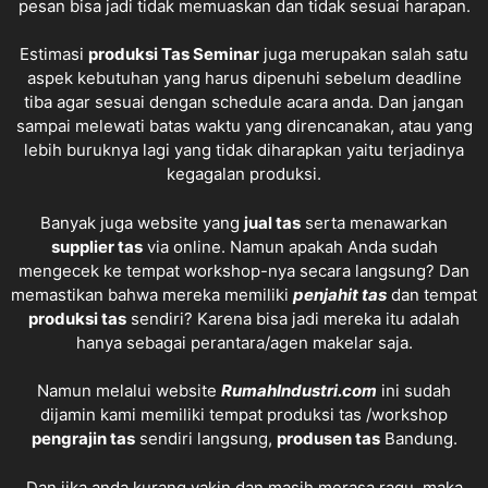
pesan bisa jadi tidak memuaskan dan tidak sesuai harapan.
Estimasi
produksi
Tas Seminar
juga merupakan salah satu
aspek kebutuhan yang harus dipenuhi sebelum deadline
tiba agar sesuai dengan schedule acara anda. Dan jangan
sampai melewati batas waktu yang direncanakan, atau yang
lebih buruknya lagi yang tidak diharapkan yaitu terjadinya
kegagalan produksi.
Banyak juga website yang
jual tas
serta menawarkan
supplier tas
via online. Namun apakah Anda sudah
mengecek ke tempat workshop-nya secara langsung? Dan
memastikan bahwa mereka memiliki
penjahit tas
dan tempat
produksi tas
sendiri? Karena bisa jadi mereka itu adalah
hanya sebagai perantara/agen makelar saja.
Namun melalui website
RumahIndustri.com
ini sudah
dijamin kami memiliki tempat produksi tas /workshop
pengrajin tas
sendiri langsung,
produsen tas
Bandung.
Dan jika anda kurang yakin dan masih merasa ragu, maka