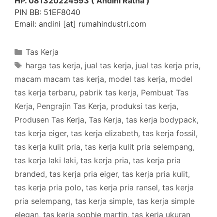
HP. 081320224593 ( Andini Ratna )
PIN BB: 51EF8040
Email: andini [at] rumahindustri.com
Categories
Tas Kerja
Tags
harga tas kerja
,
jual tas kerja
,
jual tas kerja pria
,
macam macam tas kerja
,
model tas kerja
,
model
tas kerja terbaru
,
pabrik tas kerja
,
Pembuat Tas
Kerja
,
Pengrajin Tas Kerja
,
produksi tas kerja
,
Produsen Tas Kerja
,
Tas Kerja
,
tas kerja bodypack
,
tas kerja eiger
,
tas kerja elizabeth
,
tas kerja fossil
,
tas kerja kulit pria
,
tas kerja kulit pria selempang
,
tas kerja laki laki
,
tas kerja pria
,
tas kerja pria
branded
,
tas kerja pria eiger
,
tas kerja pria kulit
,
tas kerja pria polo
,
tas kerja pria ransel
,
tas kerja
pria selempang
,
tas kerja simple
,
tas kerja simple
elegan
,
tas kerja sophie martin
,
tas kerja ukuran