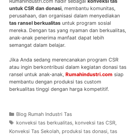
Rumahindustri.com hadir sebagai
konveksi tas
untuk CSR dan donasi
, membantu komunitas,
perusahaan, dan organisasi dalam menyediakan
tas ransel berkualitas
untuk program sosial
mereka. Dengan tas yang nyaman dan berkualitas,
anak-anak penerima manfaat dapat lebih
semangat dalam belajar.
Jika Anda sedang merencanakan program CSR
atau ingin berkontribusi dalam kegiatan donasi tas
ransel untuk anak-anak,
Rumahindustri.com
siap
membantu dengan produksi tas custom
berkualitas tinggi dengan harga kompetitif.
Categories
Blog Rumah Industri Tas
Tags
konveksi tas berkualitas
,
konveksi tas CSR
,
Konveksi Tas Sekolah
,
produksi tas donasi
,
tas