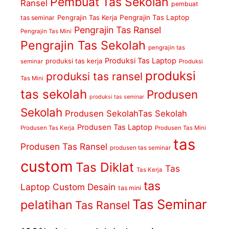
Pembuat Tas Sekolah
Ransel
pembuat
Pengrajin Tas Kerja
Pengrajin Tas Laptop
tas seminar
Pengrajin Tas Ransel
Pengrajin Tas Mini
Pengrajin Tas Sekolah
pengrajin tas
Produksi Tas Laptop
produksi tas kerja
seminar
Produksi
produksi
produksi tas ransel
Tas Mini
tas sekolah
Produsen
produksi tas seminar
Sekolah
Produsen SekolahTas Sekolah
Produsen Tas Laptop
Produsen Tas Kerja
Produsen Tas Mini
tas
Produsen Tas Ransel
produsen tas seminar
custom
Tas Diklat
Tas
Tas Kerja
tas
Laptop Custom Desain
tas mini
Tas Seminar
pelatihan
Tas Ransel