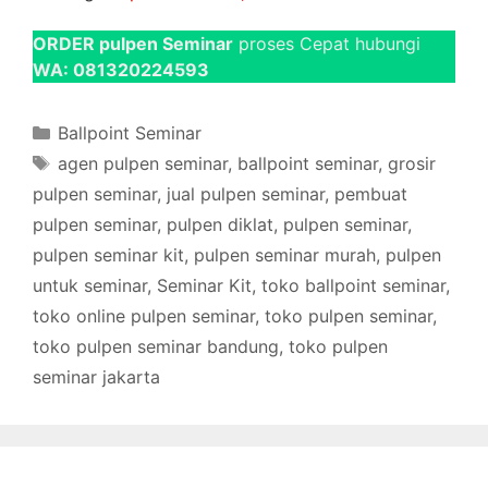
ORDER pulpen Seminar
proses Cepat hubungi
WA: 081320224593
Categories
Ballpoint Seminar
Tags
agen pulpen seminar
,
ballpoint seminar
,
grosir
pulpen seminar
,
jual pulpen seminar
,
pembuat
pulpen seminar
,
pulpen diklat
,
pulpen seminar
,
pulpen seminar kit
,
pulpen seminar murah
,
pulpen
untuk seminar
,
Seminar Kit
,
toko ballpoint seminar
,
toko online pulpen seminar
,
toko pulpen seminar
,
toko pulpen seminar bandung
,
toko pulpen
seminar jakarta