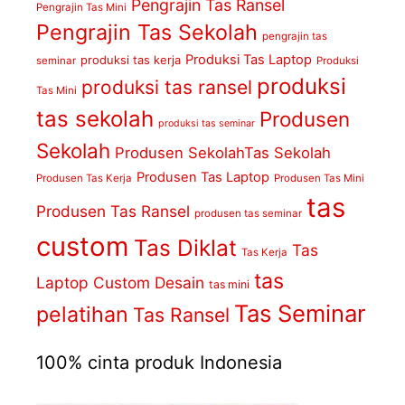
Pengrajin Tas Ransel
Pengrajin Tas Mini
Pengrajin Tas Sekolah
pengrajin tas
Produksi Tas Laptop
produksi tas kerja
seminar
Produksi
produksi
produksi tas ransel
Tas Mini
tas sekolah
Produsen
produksi tas seminar
Sekolah
Produsen SekolahTas Sekolah
Produsen Tas Laptop
Produsen Tas Kerja
Produsen Tas Mini
tas
Produsen Tas Ransel
produsen tas seminar
custom
Tas Diklat
Tas
Tas Kerja
tas
Laptop Custom Desain
tas mini
Tas Seminar
pelatihan
Tas Ransel
100% cinta produk Indonesia