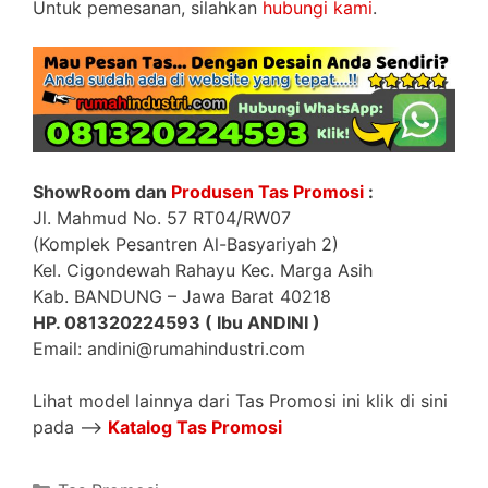
Untuk pemesanan, silahkan
hubungi kami
.
ShowRoom dan
Produsen Tas Promosi
:
Jl. Mahmud No. 57 RT04/RW07
(Komplek Pesantren Al-Basyariyah 2)
Kel. Cigondewah Rahayu Kec. Marga Asih
Kab. BANDUNG – Jawa Barat 40218
HP. 081320224593 ( Ibu ANDINI )
Email: andini@rumahindustri.com
Lihat model lainnya dari Tas Promosi ini klik di sini
pada —>
Katalog Tas Promosi
Categories