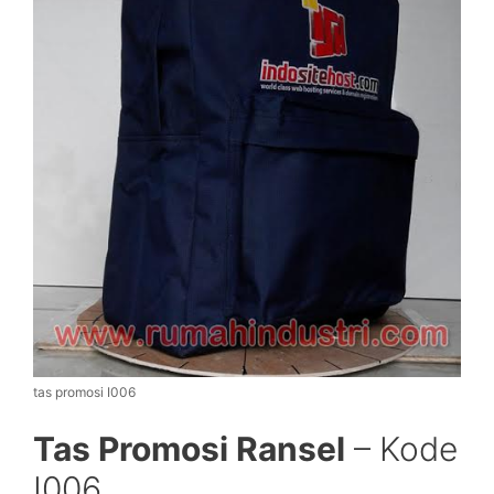
tas promosi I006
Tas Promosi Ransel
– Kode
I006