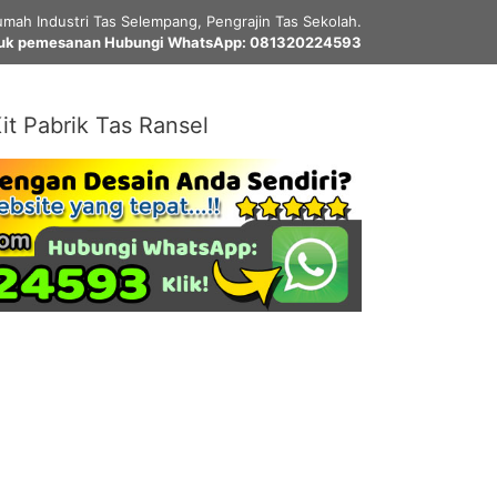
mah Industri Tas Selempang, Pengrajin Tas Sekolah.
uk pemesanan Hubungi WhatsApp: 081320224593
it Pabrik Tas Ransel