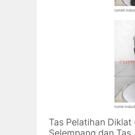
rumah indust
home industr
Tas Pelatihan Diklat
Selempang dan Tas J