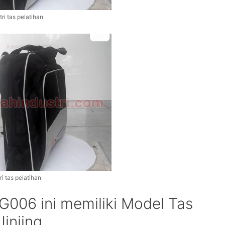
ri tas pelatihan
i tas pelatihan
 G006 ini memiliki Model Tas
injing.