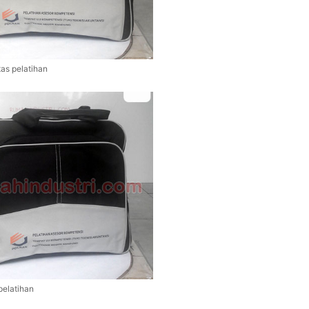
tas pelatihan
pelatihan