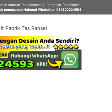
mah Industri Tas Selempang, Pengrajin Tas Sekolah.
uk pemesanan Hubungi WhatsApp: 081320224593
it Pabrik Tas Ransel