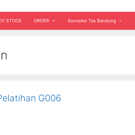
DY STOCK
ORDER
Konveksi Tas Bandung
an
 Pelatihan G006