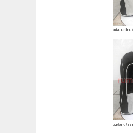
toko online 
gudang tas 