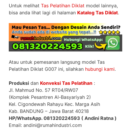
Untuk melihat
Tas Pelatihan Diklat
model lainnya,
bisa anda lihat lagi di halaman
Katalog Tas Diklat
.
Atau untuk pemesanan langsung model Tas
Pelatihan Diklat G007 ini, silahkan
hubungi kami
.
Produksi
dan
Konveksi Tas Pelatihan
:
Jl. Mahmud No. 57 RT04/RW07
(Komplek Pesantren Al-Basyariyah 2)
Kel. Cigondewah Rahayu Kec. Marga Asih
Kab. BANDUNG – Jawa Barat 40218
HP/WhatsApp. 081320224593 ( Andini Ratna )
Email: andini@rumahindustri.com