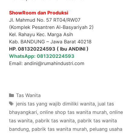
ShowRoom dan Produksi
Jl. Mahmud No. 57 RT04/RW07
(Komplek Pesantren Al-Basyariyah 2)
Kel. Rahayu Kec. Marga Asih
Kab. BANDUNG – Jawa Barat 40218
HP. 081320224593 ( Ibu ANDINI )
WhatsApp: 081320224593
Email: andini@rumahindustri.com
Categories
Tas Wanita
Tags
jenis tas yang wajib dimiliki wanita
,
jual tas
bhayangkari
,
online shop tas wanita murah
,
online
tas wanita
,
pabrik tas wanita
,
pabrik tas wanita
bandung
,
pabrik tas wanita murah
,
peluang usaha