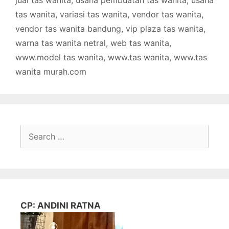
jual tas wanita
,
usaha pembuatan tas wanita
,
usaha
tas wanita
,
variasi tas wanita
,
vendor tas wanita
,
vendor tas wanita bandung
,
vip plaza tas wanita
,
warna tas wanita netral
,
web tas wanita
,
www.model tas wanita
,
www.tas wanita
,
www.tas
wanita murah.com
Search
for:
CP: ANDINI RATNA