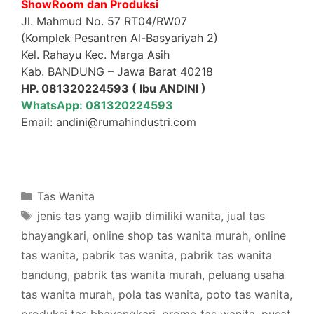
ShowRoom dan Produksi
Jl. Mahmud No. 57 RT04/RW07
(Komplek Pesantren Al-Basyariyah 2)
Kel. Rahayu Kec. Marga Asih
Kab. BANDUNG – Jawa Barat 40218
HP. 081320224593 ( Ibu ANDINI )
WhatsApp: 081320224593
Email: andini@rumahindustri.com
Categories
Tas Wanita
Tags
jenis tas yang wajib dimiliki wanita
,
jual tas
bhayangkari
,
online shop tas wanita murah
,
online
tas wanita
,
pabrik tas wanita
,
pabrik tas wanita
bandung
,
pabrik tas wanita murah
,
peluang usaha
tas wanita murah
,
pola tas wanita
,
poto tas wanita
,