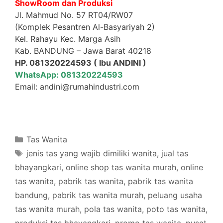
ShowRoom dan Produksi
Jl. Mahmud No. 57 RT04/RW07
(Komplek Pesantren Al-Basyariyah 2)
Kel. Rahayu Kec. Marga Asih
Kab. BANDUNG – Jawa Barat 40218
HP. 081320224593 ( Ibu ANDINI )
WhatsApp: 081320224593
Email: andini@rumahindustri.com
Categories
Tas Wanita
Tags
jenis tas yang wajib dimiliki wanita
,
jual tas
bhayangkari
,
online shop tas wanita murah
,
online
tas wanita
,
pabrik tas wanita
,
pabrik tas wanita
bandung
,
pabrik tas wanita murah
,
peluang usaha
tas wanita murah
,
pola tas wanita
,
poto tas wanita
,