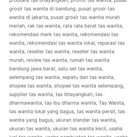
produksi tas bhayangkari
,
promo tas wanita
,
pusat
grosir tas wanita di bandung
,
pusat grosir tas
wanita di jakarta
,
pusat grosir tas wanita murah
meriah
,
rak tas wanita
,
rata rata berat tas wanita
,
rekomendasi merk tas wanita
,
rekomendasi tas
wanita
,
rekomendasi tas wanita lokal
,
reparasi tas
wanita
,
reseller tas wanita
,
reseller tas wanita
murah
,
review tas wanita
,
rumah tas wanita
bandung jawa barat
,
satu set tas wanita
,
selempang tas wanita
,
sepatu dan tas wanita
,
shopee tas wanita
,
shopee tas wanita selempang
,
supplier tas wanita
,
tas bhayangkari
,
tas
dharmawanita
,
tas ibu dharma wanita
,
Tas Wanita
,
tas wanita lokal yang bagus
,
tas wanita persit
,
tas
wanita yang bagus
,
ukuran standar tas wanita
,
ukuran tas wanita
,
ukuran tas wanita kecil
,
usaha