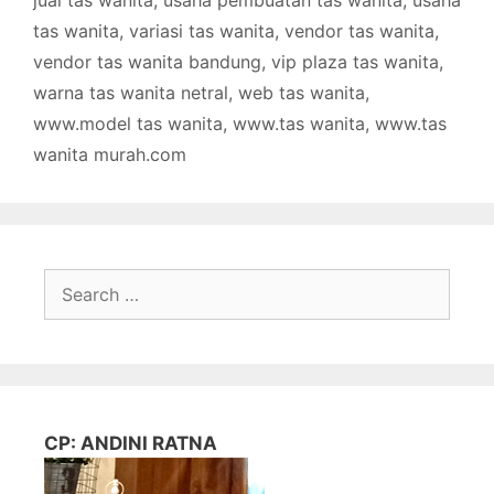
jual tas wanita
,
usaha pembuatan tas wanita
,
usaha
tas wanita
,
variasi tas wanita
,
vendor tas wanita
,
vendor tas wanita bandung
,
vip plaza tas wanita
,
warna tas wanita netral
,
web tas wanita
,
www.model tas wanita
,
www.tas wanita
,
www.tas
wanita murah.com
Search
for:
CP: ANDINI RATNA